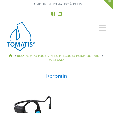
T
®
LA MÉTHODE TOMATIS
À PARIS
t
W
Na
HOME
RESSOURCES POUR VOTRE PARCOURS PÉDAGOGIQUE
FORBRAIN
Forbrain